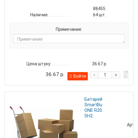
88455
Наличие:
64
шт.
Примечание:
Цена штуку:
36.67 р.
36.67 р.
-
+
Войти
Батарейка
SmartBuy
ONE R20
SH2
Артик