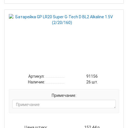
Бат
GP
LR2
Supe
G-
Tec
D
BL2
Alka
1.5V
(2/2
Артикул:
91156
Наличие:
26
шт.
Примечание:
Цена штуку:
152.44 р.