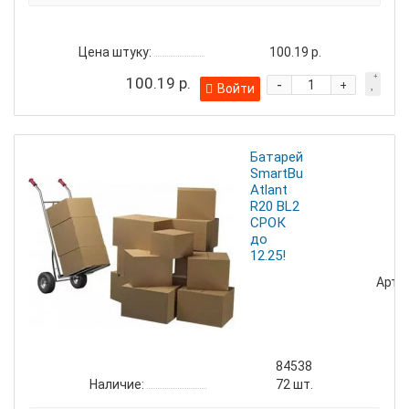
Цена штуку:
100.19 р.
100.19 р.
-
+
Войти
Батарейка
SmartBuy
Atlant
R20 BL2
СРОК
до
12.25!
Артик
84538
Наличие:
72
шт.