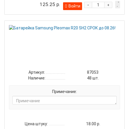
125.25 р.
-
+
Войти
Бат
Sam
Ple
R20
SH2
СРО
до
08.2
Артикул:
87053
Наличие:
48
шт.
Примечание:
Цена штуку:
18.00 р.