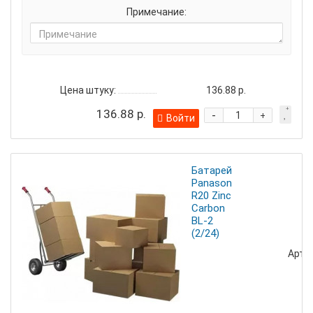
Примечание:
Цена штуку:
136.88 р.
136.88 р.
-
+
Войти
Батарейка
Panasonic
R20 Zinc
Carbon
BL-2
(2/24)
Артик