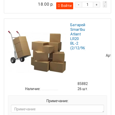
18.00 р.
-
+
Войти
Батарейка
Smartbuy
Atlant
LR20
BL-2
(2/12/96)
Артик
85882
Наличие:
26
шт.
Примечание: