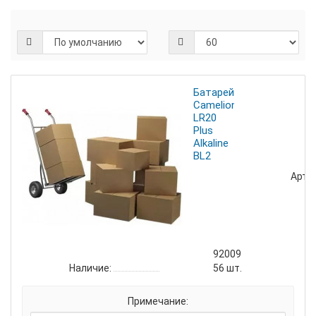
Батарейка
Camelion
LR20
Plus
Alkaline
BL2
Артик
92009
Наличие:
56
шт.
Примечание: