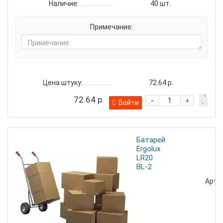
Наличие:
40
шт.
Примечание:
Цена штуку:
72.64 р.
72.64 р.
-
+
Войти
Батарейка
Ergolux
LR20
BL-2
Артик