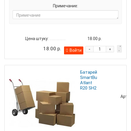
Примечание:
Цена штуку:
18.00 р.
18.00 р.
-
+
Войти
Батарейка
SmartBuy
Atlant
R20 SH2
Артик