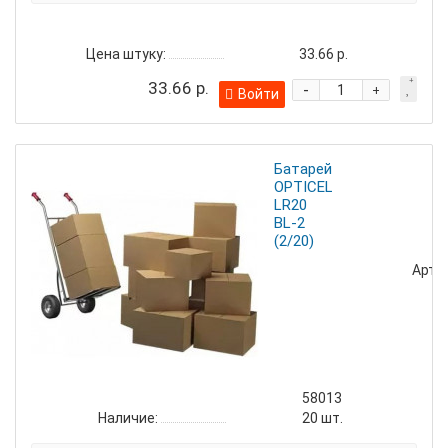
Цена штуку:
33.66 р.
33.66 р.
-
+
Войти
Батарейка
OPTICELL
LR20
BL-2
(2/20)
Артик
58013
Наличие:
20
шт.