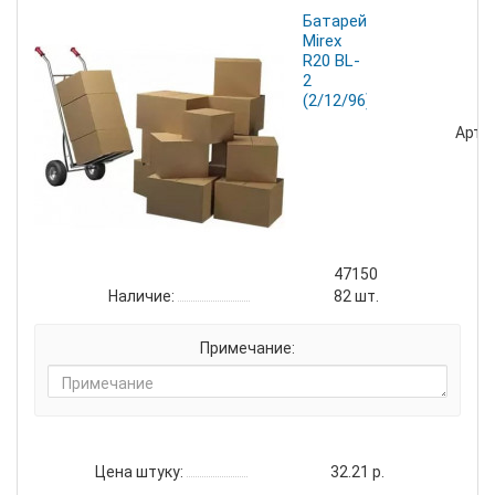
Батарейка
Mirex
R20 BL-
2
(2/12/96)
Артик
47150
Наличие:
82
шт.
Примечание:
Цена штуку:
32.21 р.