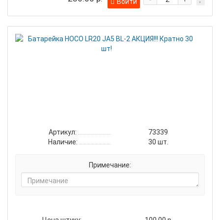
+
Войти
Бат
HOC
LR2
JA5
BL-
2
АКЦ
Кра
30
шт!
Артикул:
73339
Наличие:
30
шт.
Примечание: