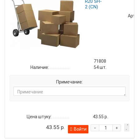
R20 SH-
2 (CN)
Артик
71808
Наличие:
54
шт.
Примечание:
Цена штуку:
43.55 р.
43.55 р.
-
+
Войти