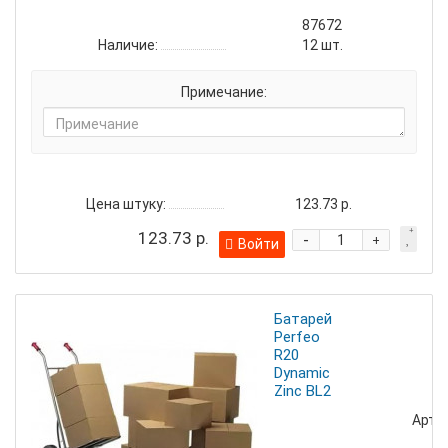
87672
Наличие:
12
шт.
Примечание:
Цена штуку:
123.73 р.
123.73 р.
-
+
Войти
Батарейка
Perfeo
R20
Dynamic
Zinc BL2
Артик