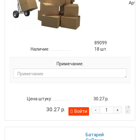
Артик
89099
Наличие:
18
шт.
Примечание:
Цена штуку:
30.27 р.
30.27 р.
-
+
Войти
Батарейка