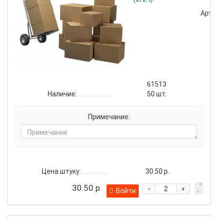
Артик
61513
Наличие:
50
шт.
Примечание:
Цена штуку:
30.50 р.
30.50 р.
-
+
Войти