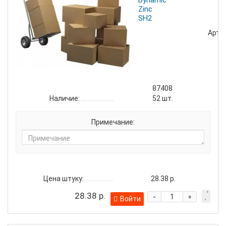
Dynamic
Zinc
SH2
Артик
87408
Наличие:
52
шт.
Примечание:
Цена штуку:
28.38 р.
28.38 р.
-
+
Войти