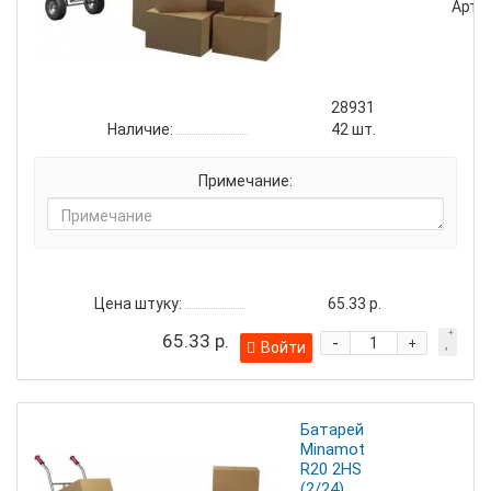
Артик
28931
Наличие:
42
шт.
Примечание:
Цена штуку:
65.33 р.
65.33 р.
-
+
Войти
Батарейка
Minamoto
R20 2HS
(2/24)