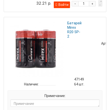
32.21 р.
-
+
Войти
Батарейка
Mirex
R20 SP-
2
Артик
47149
Наличие:
64
шт.
Примечание: