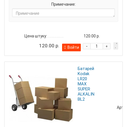
Примечание:
Цена штуку:
120.00 р.
120.00 р.
-
+
Войти
Батарейка
Kodak
LR20
MAX
SUPER
ALKALINE
BL2
Артик