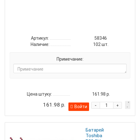
HIG
POW
ALK
BL-
2
(2/2
Артикул:
58346
Наличие:
102
шт.
Примечание:
Цена штуку:
161.98 р.
161.98 р.
-
+
Войти
Батарейка
Toshiba