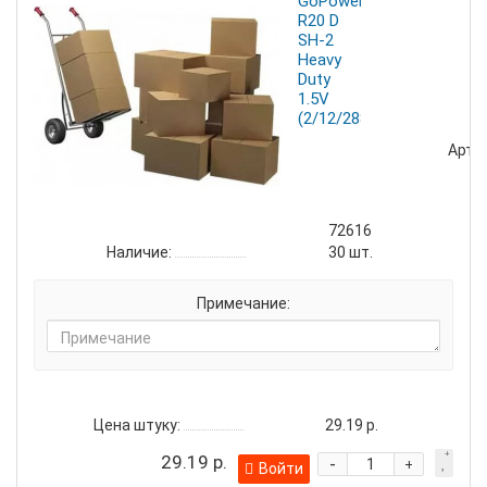
GoPower
R20 D
SH-2
Heavy
Duty
1.5V
(2/12/288)
Артик
72616
Наличие:
30
шт.
Примечание:
Цена штуку:
29.19 р.
29.19 р.
-
+
Войти