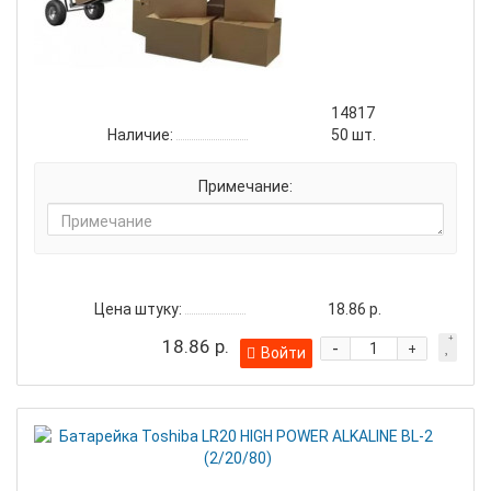
14817
Наличие:
50
шт.
Примечание:
Цена штуку:
18.86 р.
18.86 р.
-
+
Войти
Бат
Tosh
LR2