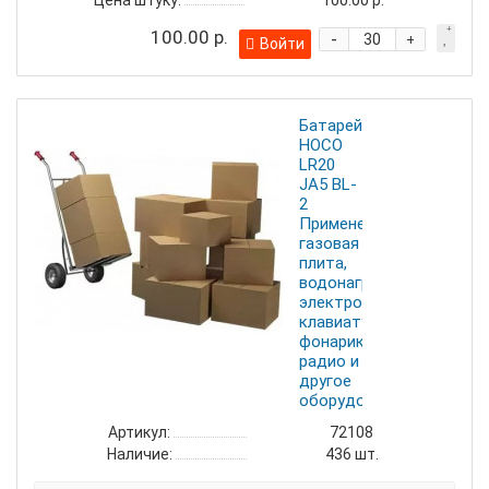
Цена штуку:
100.00 р.
100.00 р.
-
+
Войти
Батарейка
HOCO
LR20
JA5 BL-
2
Применение:
газовая
плита,
водонагреватель,
электронная
клавиатура,
фонарик,
радио и
другое
оборудование.
Артикул:
72108
Наличие:
436
шт.