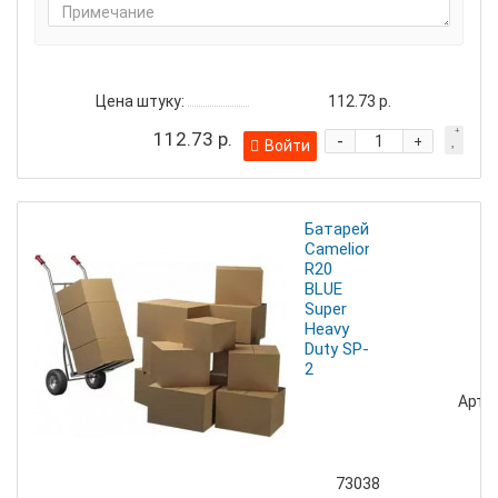
Цена штуку:
112.73 р.
112.73 р.
-
+
Войти
Батарейка
Camelion
R20
BLUE
Super
Heavy
Duty SP-
2
Артик
73038