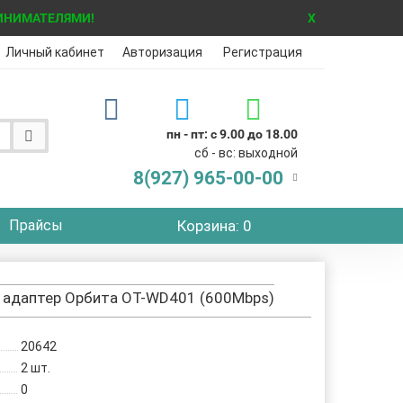
ИНИМАТЕЛЯМИ!
X
Личный кабинет
Авторизация
Регистрация
пн - пт: с 9.00 до 18.00
сб - вс: выходной
8(927)
965-00-00
Прайсы
Корзина
: 0
I адаптер Орбита OT-WD401 (600Mbps)
20642
2
шт.
0