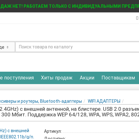
ДАЖ НЕТ! РАБОТАЕМ ТОЛЬКО С ИНДИВИДУАЛЬНЫМИ ПРЕД
де
е поступления
Хиты продаж
Акции
Поставщикам
ресиверы и роутеры, Bluetooth-адаптеры
WIFI АДАПТЕРЫ
.4GHz) c внешней антенной, на блистере. USB 2.0 разъе
 300 Мбит. Поддержка WEP 64/128, WPA, WPS, WPA2, 802.1x
Артикул:
Доступно: