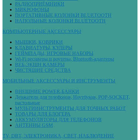
РАДИОПРИЁМНИКИ
МИКРОФОНЫ
ПОРТАТИВНЫЕ КОЛОНКИ BLUETOOTH
НАПОЛЬНЫЕ КОЛОНКИ BLUETOOTH
КОМПЬЮТЕРНЫЕ АКСЕССУАРЫ
МЫШКИ, КОВРИКИ
КЛАВИАТУРЫ, КУЛЕРЫ
ГЕЙМПАДЫ, ИГРОВЫЕ НАБОРЫ
Wi-Fi ресиверы и роутеры, Bluetooth-адаптеры
ВЕБ-ЭКШН КАМЕРЫ
ЧИСТЯЩИЕ СРЕДСТВА
МОБИЛЬНЫЕ АКСЕCСУАРЫ И ИНСТРУМЕНТЫ
ВНЕШНИЕ POWER-БАНКИ
Держатели для телефонов, Ноутбуков, POP-SOCKET,
настольные
МУЛЬТИИНСТРУМЕНТЫ ДЛЯ ТОЧНЫХ РАБОТ
ТОВАРЫ ДЛЯ БЛОГЕРА
АККУМУЛЯТОРЫ ДЛЯ ТЕЛЕФОНОВ
АНТЕННЫ GSM
TV, DBT, ЭЛЕКТРОНИКА, СВЕТ, НАБЛЮДЕНИЕ