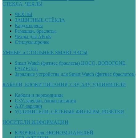
СТЕКЛА, ЧЕХЛЫ
ЧЕХЛЫ
ЗАЩИТНЫЕ СТЁКЛА
Кардхолдеры
Ремешки, браслеты
Чехлы для APods
Стилусы,прочее
УМНЫЕ и СТИЛЬНЫЕ SMART-ЧАСЫ
Smart Watch (фитнес браслеты) HOCO, BOROFONE,
FAIZFULL
Зарядные устройства для Smart Watch (фитнес браслетов)
КАБЕЛИ, БЛОКИ ПИТАНИЯ, СЗУ, АЗУ, УДЛИНИТЕЛИ
Кабели и переходники
СЗУ-зарядки, блоки питания
АЗУ-зарядки
УДЛИНИТЕЛИ, СЕТЕВЫЕ ФИЛЬТРЫ, РОЗЕТКИ
НОСИТЕЛИ ИНФОРМАЦИИ
КРЮЧКИ для ЭКОНОМ-ПАНЕЛЕЙ