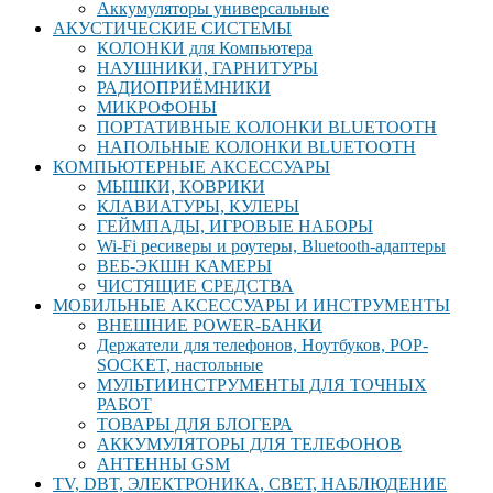
Аккумуляторы универсальные
АКУСТИЧЕСКИЕ СИСТЕМЫ
КОЛОНКИ для Компьютера
НАУШНИКИ, ГАРНИТУРЫ
РАДИОПРИЁМНИКИ
МИКРОФОНЫ
ПОРТАТИВНЫЕ КОЛОНКИ BLUETOOTH
НАПОЛЬНЫЕ КОЛОНКИ BLUETOOTH
КОМПЬЮТЕРНЫЕ АКСЕССУАРЫ
МЫШКИ, КОВРИКИ
КЛАВИАТУРЫ, КУЛЕРЫ
ГЕЙМПАДЫ, ИГРОВЫЕ НАБОРЫ
Wi-Fi ресиверы и роутеры, Bluetooth-адаптеры
ВЕБ-ЭКШН КАМЕРЫ
ЧИСТЯЩИЕ СРЕДСТВА
МОБИЛЬНЫЕ АКСЕCСУАРЫ И ИНСТРУМЕНТЫ
ВНЕШНИЕ POWER-БАНКИ
Держатели для телефонов, Ноутбуков, POP-
SOCKET, настольные
МУЛЬТИИНСТРУМЕНТЫ ДЛЯ ТОЧНЫХ
РАБОТ
ТОВАРЫ ДЛЯ БЛОГЕРА
АККУМУЛЯТОРЫ ДЛЯ ТЕЛЕФОНОВ
АНТЕННЫ GSM
TV, DBT, ЭЛЕКТРОНИКА, СВЕТ, НАБЛЮДЕНИЕ