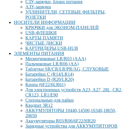
СЗУ-зарядки, блоки питания
АЗУ-зарядки
УДЛИНИТЕЛИ, СЕТЕВЫЕ ФИЛЬТРЫ,
РОЗЕТКИ
НОСИТЕЛИ ИНФОРМАЦИИ
КРЮЧКИ для ЭКОНОМ-ПАНЕЛЕЙ
USB-ФЛЕШКИ
КАРТЫ ПАМЯТИ
ЧИСТЫЕ ДИСКИ
КАРТРИДЕРЫ,USB-HUB
ЭЛЕМЕНТЫ ПИТАНИЯ
Мизинчиковые LR/R03 (ААА)
Пальчиковые LR/R06 (АА)
Таблетки SR/CR/LR/PR/AG, СЛУХОВЫЕ
Батарейки С (R14/LR14)
Батарейки D (R20/LR20)
Крона (6F22/6LR61)
Для электронных устройств А23, А27, 28L, CR2,
CR123, LR1/E90
Специальные-для пайки
Квадрат 3R12
АККУМУЛЯТОРЫ 10440,14500,16340,18650,
20650
Аккумуляторы R03/R06/6F22/HR20
Зарядные устройства для АККУМУЛЯТОРОВ