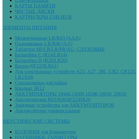
USB-ФЛЕШКИ
КАРТЫ ПАМЯТИ
ЧИСТЫЕ ДИСКИ
КАРТРИДЕРЫ,USB-HUB
ЭЛЕМЕНТЫ ПИТАНИЯ
Мизинчиковые LR/R03 (ААА)
Пальчиковые LR/R06 (АА)
Таблетки SR/CR/LR/PR/AG, СЛУХОВЫЕ
Батарейки С (R14/LR14)
Батарейки D (R20/LR20)
Крона (6F22/6LR61)
Для электронных устройств А23, А27, 28L, CR2, CR123,
LR1/E90
Специальные-для пайки
Квадрат 3R12
АККУМУЛЯТОРЫ 10440,14500,16340,18650, 20650
Аккумуляторы R03/R06/6F22/HR20
Зарядные устройства для АККУМУЛЯТОРОВ
Аккумуляторы универсальные
АКУСТИЧЕСКИЕ СИСТЕМЫ
КОЛОНКИ для Компьютера
НАУШНИКИ, ГАРНИТУРЫ