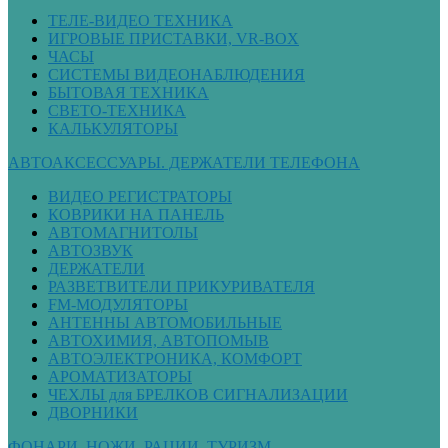
ТЕЛЕ-ВИДЕО ТЕХНИКА
ИГРОВЫЕ ПРИСТАВКИ, VR-BOX
ЧАСЫ
СИСТЕМЫ ВИДЕОНАБЛЮДЕНИЯ
БЫТОВАЯ ТЕХНИКА
СВЕТО-ТЕХНИКА
КАЛЬКУЛЯТОРЫ
АВТОАКСЕССУАРЫ. ДЕРЖАТЕЛИ ТЕЛЕФОНА
ВИДЕО РЕГИСТРАТОРЫ
КОВРИКИ НА ПАНЕЛЬ
АВТОМАГНИТОЛЫ
АВТОЗВУК
ДЕРЖАТЕЛИ
РАЗВЕТВИТЕЛИ ПРИКУРИВАТЕЛЯ
FM-МОДУЛЯТОРЫ
АНТЕННЫ АВТОМОБИЛЬНЫЕ
АВТОХИМИЯ, АВТОПОМЫВ
АВТОЭЛЕКТРОНИКА, КОМФОРТ
АРОМАТИЗАТОРЫ
ЧЕХЛЫ для БРЕЛКОВ СИГНАЛИЗАЦИИ
ДВОРНИКИ
ФОНАРИ, НОЖИ, РАЦИИ, ТУРИЗМ