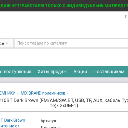
ДАЖ НЕТ! РАБОТАЕМ ТОЛЬКО С ИНДИВИДУАЛЬНЫМИ ПРЕД
де
е поступления
Хиты продаж
Акции
Поставщикам
ЁМНИКИ
MIX BRAND приемников
BT Dark Brown (FM/AM/SW, BT, USB, TF, AUX, кабель Typ
те)/ 2хUM-1)
Артикул:
Доступно: