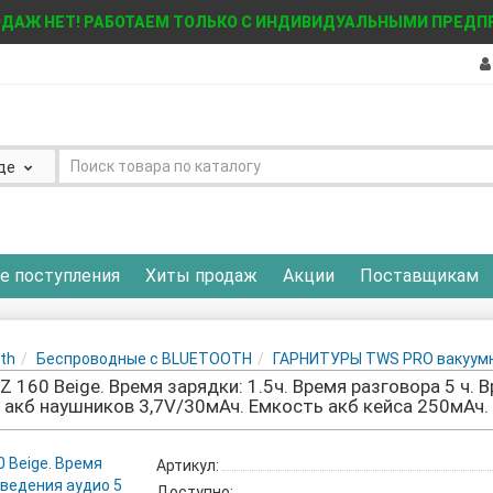
ДАЖ НЕТ! РАБОТАЕМ ТОЛЬКО С ИНДИВИДУАЛЬНЫМИ ПРЕД
де
е поступления
Хиты продаж
Акции
Поставщикам
th
Беспроводные с BLUETOOTH
ГАРНИТУРЫ TWS PRO вакуум
AIZ 160 Beige. Время зарядки: 1.5ч. Время разговора 5 ч.
акб наушников 3,7V/30мАч. Емкость акб кейса 250мАч.
Артикул:
Доступно: